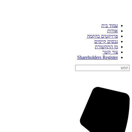
דילוג
לתוכן
עמוד בית
אודות
פרויקטים בהקמה
נכסים קיימים
מן התקשורת
צור קשר
Shareholders Register
Search
for:
חיפוש