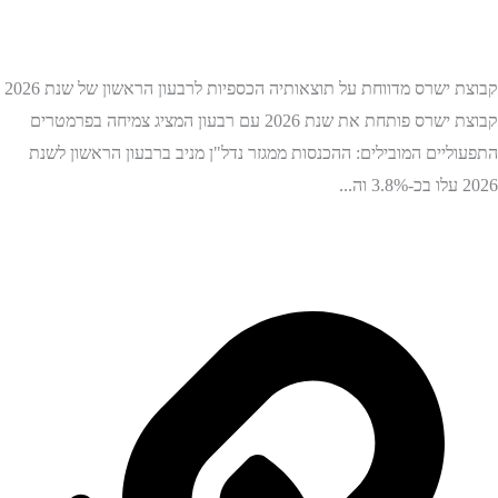
קבוצת ישרס מדווחת על תוצאותיה הכספיות לרבעון הראשון של שנת 2026
קבוצת ישרס פותחת את שנת 2026 עם רבעון המציג צמיחה בפרמטרים
התפעוליים המובילים: ההכנסות ממגזר נדל"ן מניב ברבעון הראשון לשנת
2026 עלו בכ-3.8% וה...