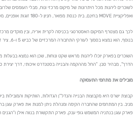
ואפליקציית MOVE בחינם, בית כנסת מפואר, חניון ל-180 זוגות אופניים, מלתחות צמודות ומגוון רחב של מסעדות ובתי קפה.
לכך גם מצטרף המיקום האסטרטגי בכניסה לקרית אריה, ובין מוקדים מרכ
בנוסף, הוא נמצא בסמוך לעורקי התחבורה המרכזיים של כביש 5 ו-6, ציר ז'בוטינסקי ומחלף גהה המאפשרים גישה קלה גם עבור הנוסעים ברכבים.
השוכרים בפארק יוכלו ליהנות מראש שקט ונוחות, שכן הוא נמצא בבעלות מ
הדרך", מבהיר סבן. "החל מההקמה והבנייה בסטנדרט איכותי, דרך יצירת סביב
מובילים את מתחמי התעסוקה
קבוצת ישרס היא מקבוצות הבנייה והנדל"ן הגדולות, הוותיקות והמובילות
מניב. בין המתחמים שהחברה הקימה ומנהלת ניתן למנות את פארק עוגן בר
פארק עוגן בנתניה המשמש גופי ענק, פארק התקשורת בנווה אילן ו"הגנים הט