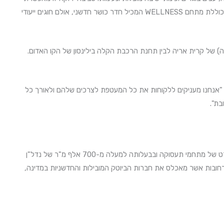
לשוכרים ליהנות מכל היתרונות של מיקום מרכזי ונוח, מבלי העומסים שלרוב מאפיינים אזורים דומים. לרשות העובדים תעמוד גם מעטפת שירותים ייחודית הכוללת מתחם WELLNESS המכיל חדר כושר חדשני, אולם חוגים ייעודי
 של קרית אריה לבין תחנת הרכבת הקלה בילינסון של הקו האדום.
. "אנחנו מעניקים ללקוחות את כל המעטפת לצרכים שלהם ולאורך כל
בת".
בפיתוח, הקמה וניהול של נכסים בכל רחבי הארץ ובפרט של מתחמי תעסוקה ובבעלותה למעלה מ-700 אלף מ"ר של נדל"ן
רחובות אשר מאכלס את חברות הביוטק המובילות והחדשניות במדינה,