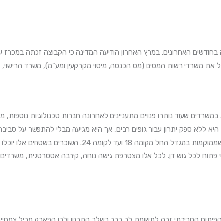
ת משרדי רשות המסים (מס הכנסה, מיסוי מקרקעין ומע"מ), משרד הרישוי, 
שרדים שעוד נותרו פנויים מתעניינים לאחרונה חברות טכנולוגיות נוספות, מש
 היא ללא ספק יתרון עבור גופים רבים, אך היא מגיעה מבלי להתפשר על סבי
הנכסים והשיווק של קבוצת ישרס. "בפארק נותרו קומות אחרונות 
פתוח לכל גוש דן. לכל אלו מצטרפת גישה נוחה, קירבה אסטרטגית, משרדים חד
פיתוח הסביבתי זכה לתשומת לב כבר בשלב התכנון ולכן הפארק מכיל צמחייה, ע