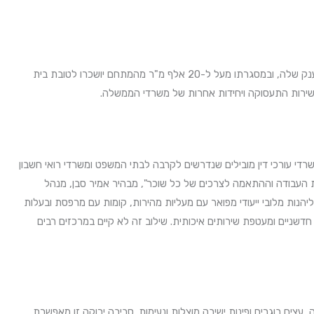
מתחם המשרדים פארק גיסין שהוקם על ידי קבוצת ישרס הולך וצובר תאוצה בחודשים האחרונים. במרץ האחרון הודיעה המדינה כי הקבוצה זכתה במכרז ענק שלה, ובמסגרתו מעל ל-20 אלף מ"ר מהמתחם יושכרו לטובת בית
שירות התעסוקה ויחידות אחרות של משרדי הממשלה.
רדי עורכי דין מובילים שנדרשים לקרבה לבתי המשפט ומשרדי רואי חשבון
בת העבודה וההתאמה לצרכים של כל שוכר", מבהיר אמיר סבן, מנהל
להשכרה שממוקמות במגדל החל מקומה 18 ועד לקומה 24. השוכרים בשטחים אלו יוכלו ליהנות מלובי ייעודי מפואר עם מעליות מהירות, קומות עם מרפסת ובעלות
שניים ומעטפת שירותים איכותית. שילוב זה לא קיים במרכזים רבים
צים בוגרים ופינות ישיבה מוצלות ונעימות. סביבה ירוקה זו מאפשרת