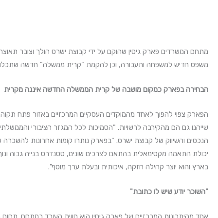
משפט חדיש למשפחה ותעבורה, וכן להקמת "קרית ממשלה" חדשה שתכלול א
הבחירה בפארק כמקום מושבה של קרית הממשלה החדשה איננה מקרית
הפארק צפוי להפוך לאחד מהמוקדים העסקיים המרכזיים באזור פתח תקוה. במ
שייהנו גם הם מהקירבה לרשויות. "הסמיכות לכל המגזר הציבורי והממשלתי
יכולת התאמה מקסימאלית בהתאם לצרכים שונים, סטנדרט בנייה גבוה ונוף 
בארץ והוא יוצר קהילה חזקה, איכותית ובעלת ערך מוסף".
"השוכר יודע שיש לו כתובת"
אחד מהיתרונות המרכזיים של פארק גיסין הוא חווית העובד במתחם. תחום ה