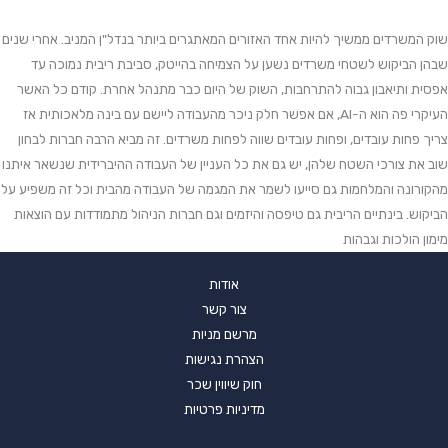
שוק המשרדים ממשיך להיות אחד האזורים המאתגרים ביותר בנדל"ן המניב. אחרי שנים
שבהן הביקוש לשטחי משרדים נשען על הצמיחה בהייטק, סביבת ריבית נמוכה עד
אפסית ותיאבון גבוה להתרחבות, השוק של היום כבר מתנהל אחרת. קודם כל האשר
העיקרי פה הוא ה-AI, אם אפשר חלק ניכר מהעבודה ליישם עם בינה מלאכותית אז
צריך פחות עובדים, ופחות עובדים שווה לפחות משרדים. זה מביא הרבה חברות לבחון
שוב את צורכי השטח שלהן, יש גם את כל העניין של העבודה ההיברידית שנשאר איתנו
מהקורונה והמלחמות גם סייעו לשמר את המגמה של העבודה מהבית וכל זה משפיע על
הביקוש. בינתיים הריבית גם טיפסה והיזמים וגם חברות הניהול מתמודדות עם הוצאות
מימון הולכות וגבהות
אודות
צור קשר
מרשם מניות
הצהרת נגישות
חוק שיווין שכר
מדיניות פרטיות