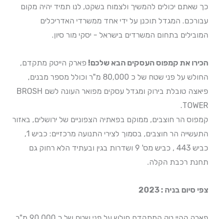
כך שאתם יכולים להמשיך ולצמוח בשקט, לנו תמיד יהיה מקום
עבורכם. המגדל תוכנן על ידי אחד ממשרדי האדריכלים
המובילים בתחום המשרדים בישראל - יסקי מור סיון.
הכירו את קמפוס העסקים הבא שלכם!
פארק הייטק מתקדם,
החולש על פני שטח של כ 80,000 מ"ר וכולל מספר מבנים,
פיאצה טובלת בירוק ומגדל עסקים מפואר העונה לשם BROSH
TOWER.
קמפוס הר חוצבים, ממוקם בפאתיה הצפוניים של ירושלים, באזור
התעשייה הר חוצבים, בסמוך לצירי התנועה מרכזיים: כביש 1,
כביש 443 , כביש מס' 9 ושדרות בגין ובעתיד הלא רחוק גם
תחנת רכבת הקלה.
צפי סיום בניה : 2023
פארק ההיי טק המתקדם חולש על פני שטח של כ 90,000 מ"ר