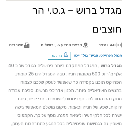
מגדל ברוש – ג.ט.י הר
חוצבים
40
קריית המדע 5 , ירושלים
משרדים
אלף מ"ר
מנהל הפרויקט: אביעד גולדוייכט
צור קשר
מגדל ברוש
, המגדל המתקדם ביותר בירושלים בגודל של כ 40
אלף מ"ר וכ 500 מקומות חניה. גובה המגדל הינו 25 קומות.
הפרויקט תוכנן בקפידה כך שיאפשר לעסק שלכם לצמוח
בתנאים האידיאליים ביותר: תכנון אדריכלי מרשים, סביבת עבודה
מתקדמת הטובלת בנוף פסטורלי ושטחים רחבי ידיים, גינות
ירוקות, שפע של חנייה וכאמור, מיקום מושלם המאפשר גישה
ישירה לכל חלקי העיר וליציאה ממנה. נוסף על כך, הקמפוס
מאופיין גם בגמישות אופטימלית בכל הנוגע להתרחבות העסק,