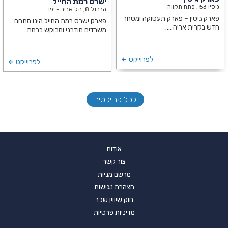
ישרס רמת החייל
גיסין 53 , פתח תקווה
הברזל 8, תל אביב - יפו
פארק גיסין – פארק תעסוקה ומסחר
פארק ישרס רמת החייל הינו מתחם
חדש בקרית אריה ,…
משרדים מודרני ומבוקש ברמת…
לפרוייקט
לפרוייקט
לכל פרויקטים
אודות
צור קשר
מרשם מניות
הצהרת נגישות
חוק שיווין שכר
מדיניות פרטיות