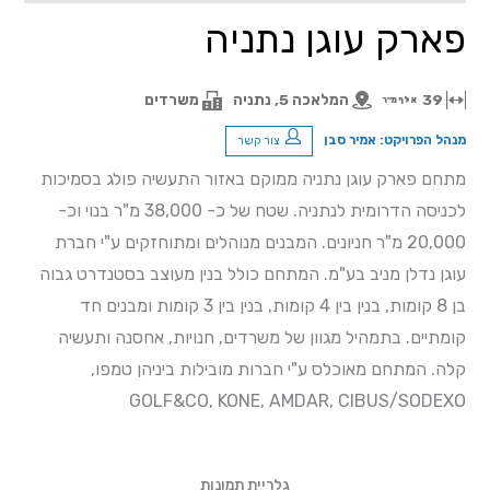
פארק עוגן נתניה
39
המלאכה 5, נתניה
משרדים
אלף מ"ר
מנהל הפרויקט: אמיר סבן
צור קשר
מתחם פארק עוגן נתניה ממוקם באזור התעשיה פולג בסמיכות
לכניסה הדרומית לנתניה. שטח של כ- 38,000 מ"ר בנוי וכ-
20,000 מ"ר חניונים. המבנים מנוהלים ומתוחזקים ע"י חברת
עוגן נדלן מניב בע"מ. המתחם כולל בנין מעוצב בסטנדרט גבוה
בן 8 קומות, בנין בין 4 קומות, בנין בין 3 קומות ומבנים חד
קומתיים. בתמהיל מגוון של משרדים, חנויות, אחסנה ותעשיה
קלה. המתחם מאוכלס ע"י חברות מובילות ביניהן טמפו,
GOLF&CO, KONE, AMDAR, CIBUS/SODEXO
גלריית תמונות