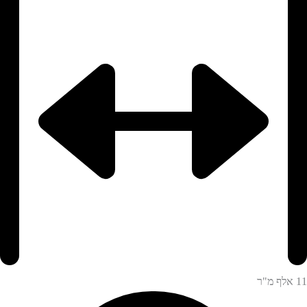
11
אלף מ"ר