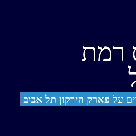
 רמת
ם על
פארק הירקון תל אביב