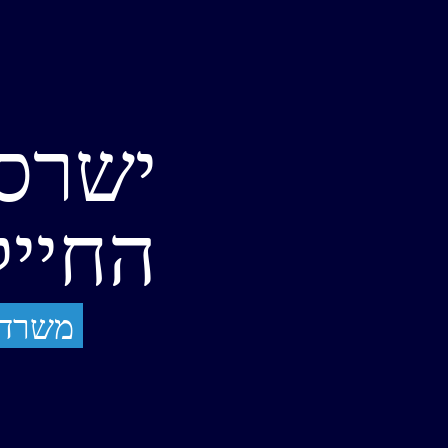
ישרס
החייל
משרדי