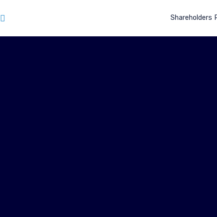
חי
Shareholders 